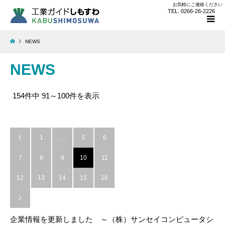
お気軽にご連絡ください
TEL. 0266-26-2226
NEWS
NEWS
154件中 91～100件を表示
1
…
5
6

7
8
9
10
11
12
13
14
15
16

企業情報を更新しました ～（株）サンセイコンピュータシ