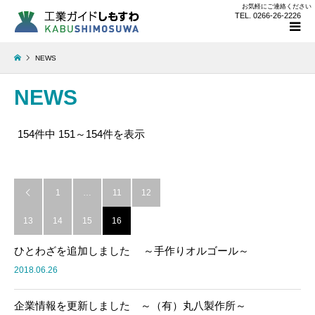
お気軽にご連絡ください
TEL. 0266-26-2226
NEWS
NEWS
154件中 151～154件を表示
1
…
11
12

13
14
15
16
ひとわざを追加しました ～手作りオルゴール～
2018.06.26
企業情報を更新しました ～（有）丸八製作所～