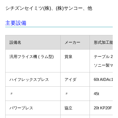
シチズンセイミツ(株)、(株)サンコー、他
主要設備
設備名
メーカー
形式加工能力
汎用フライス機 ( ラム型)
貨泉
テーブル 280
ソニー製マク
ハイフレックスプレス
アイダ
60t AIDAc1 ‐ 
〃
〃
45t
パワープレス
協立
20t KP20F