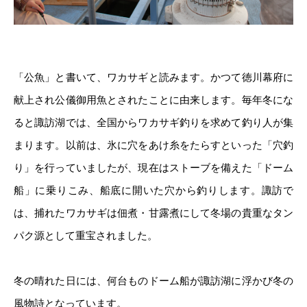
「公魚」と書いて、ワカサギと読みます。かつて徳川幕府に
献上され公儀御用魚とされたことに由来します。毎年冬にな
ると諏訪湖では、全国からワカサギ釣りを求めて釣り人が集
まります。以前は、氷に穴をあけ糸をたらすといった「穴釣
り」を行っていましたが、現在はストーブを備えた「ドーム
船」に乗りこみ、船底に開いた穴から釣りします。諏訪で
は、捕れたワカサギは佃煮・甘露煮にして冬場の貴重なタン
パク源として重宝されました。
冬の晴れた日には、何台ものドーム船が諏訪湖に浮かび冬の
風物詩となっています。