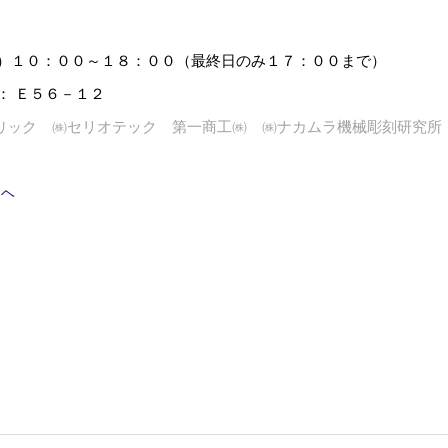
）１０：００～１８：００（最終日のみ１７：００まで）
 Ｅ５６－１２
ク
㈱セリオテック
第一商工㈱
㈱ナカムラ機械彫刻研究所
リッ
トヘ