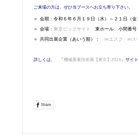
ご来場の方は、ぜひ当ブースへお立ち寄り下さい。
会期：令和６年６月１９日（水）～２１日（金
会場：
東京ビックサイト
東ホール 小間番号：
共同出展企業（あいう順）：
㈱エスク
㈱ス
詳しくは、 「
機械要素技術展【東京】2024
」サイ
Share