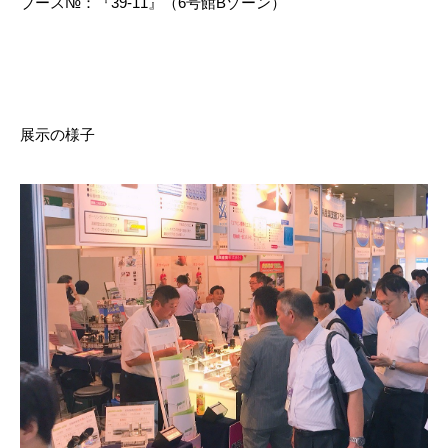
ブース№：『39-11』（6号館Bゾーン）
展示の様子