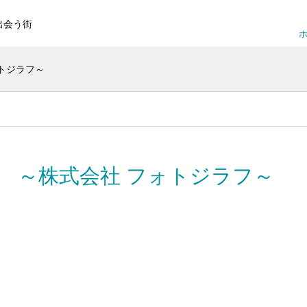
出会う街
ホ
トジラフ～
 ～株式会社 フォトジラフ～