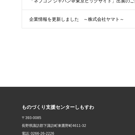
「ネプコン ジャパン＠東京ビックサイト」出展のご
企業情報を更新しました ～株式会社ヤマト～
ものづくり支援センターしもすわ
〒393-0085
長野県諏訪郡下諏訪町東鷹野町4611-32
電話: 0266-26-2226