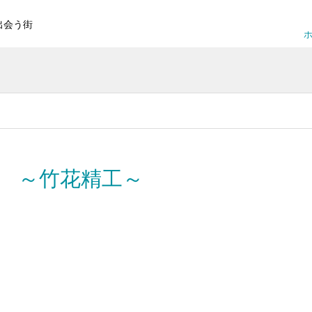
出会う街
ホ
 ～竹花精工～