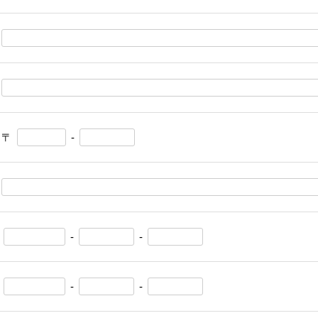
〒
-
-
-
-
-