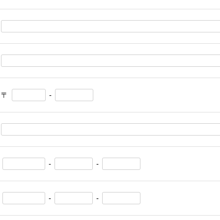
〒
-
-
-
-
-