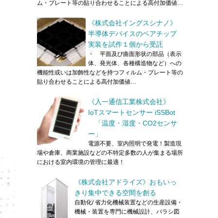
ム・プレート等の貼り合わせることによる高付加価値…
《株式会社イングスシナノ》
半導体デバイスのベアチップ
実装を試作１個から受託
・ 平面及び曲面形状の部品（表示
体、発光体、各種構造物など）への
機能性或いは加飾性などを持つフィルム・プレート等の
貼り合わせることによる高付加価値…
《入一通信工業株式会社》
IoTスマートセンサー iSSBot
「温度・湿度・CO2センサ
ー」
電源不要、室内照明で発電！製造現
場や倉庫、商業施設などの不特定多数の人が集まる場所
における室内環境の管理に最適！
《株式会社アドライズ》おもいっ
きり集中できる空間を創る
自動化/ 省力化機械装置などの生産設備・
機械・装置を専門に機械設計、バラシ図