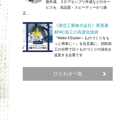
面作成、３Ｄアセンブリ作成などのサー
ビスを、高品質・スピーディーかつ適
正…
《湖北工業株式会社》異形素
材MC加工の高度化技術
『Make It Easier～ものづくりをも
っと簡単に～』を合言葉に、切削加
工の分野で日々ものづくりの深化を
追及する企業です
ひとわざ一覧