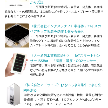
から受託
・ 平面及び曲面形状の部品（表示体、発光体、各種構
造物など）への機能性或いは加飾性などを持つフィルム・プレート等の貼り
合わせることによる高付加価値…
《株式会社イングスシナノ》半導体デバイスの
ベアチップ実装を試作１個から受託
・ 平面及び曲面形状の部品（表示体、発光体、各種構
造物など）への機能性或いは加飾性などを持つフィル
ム・プレート等の貼り合わせることによる高付加価値…
《入一通信工業株式会社》 IoTスマートセン
サー iSSBot 「温度・湿度・CO2センサー」
電源不要、室内照明で発電！製造現場や倉庫、商業施設
などの不特定多数の人が集まる場所における室内環境の
管理に最適！
《株式会社アドライズ》おもいっきり集中できる空
間を創る
自動化/ 省力化機械装置などの生産設備・機械・装置を専門に
機械設計、バラシ図面作成、３Ｄアセンブリ作成などのサー
ビスを、高品質・スピーディーかつ適正…