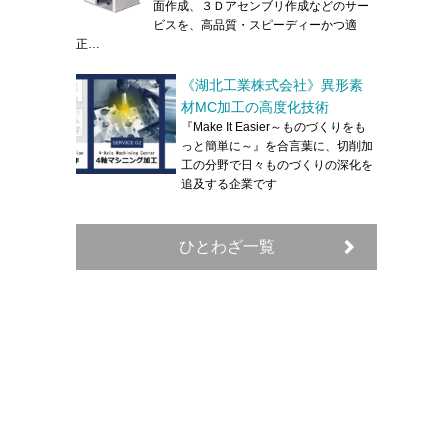
面作成、３Ｄアセンブリ作成などのサー
ビスを、高品質・スピーディーかつ適
正…
《湖北工業株式会社》異形素
材MC加工の高度化技術
『Make It Easier～ものづくりをも
っと簡単に～』を合言葉に、切削加
工の分野で日々ものづくりの深化を
追及する企業です
ひとわざ一覧