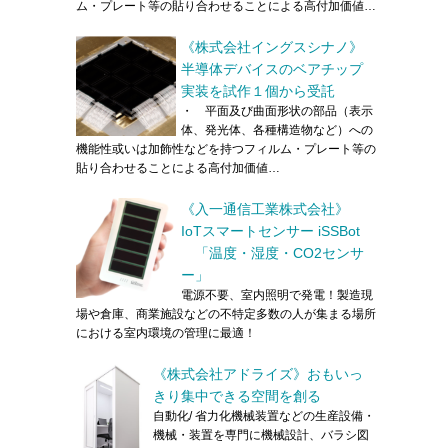
ム・プレート等の貼り合わせることによる高付加価値…
《株式会社イングスシナノ》
半導体デバイスのベアチップ
実装を試作１個から受託
・ 平面及び曲面形状の部品（表示
体、発光体、各種構造物など）への
機能性或いは加飾性などを持つフィルム・プレート等の
貼り合わせることによる高付加価値…
《入一通信工業株式会社》
IoTスマートセンサー iSSBot
「温度・湿度・CO2センサ
ー」
電源不要、室内照明で発電！製造現
場や倉庫、商業施設などの不特定多数の人が集まる場所
における室内環境の管理に最適！
《株式会社アドライズ》おもいっ
きり集中できる空間を創る
自動化/ 省力化機械装置などの生産設備・
機械・装置を専門に機械設計、バラシ図