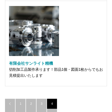
有限会社サンライト精機
切削加工品製作承ります！部品1個・図面1枚からでもお
見積提出いたします
1
2
3
4
