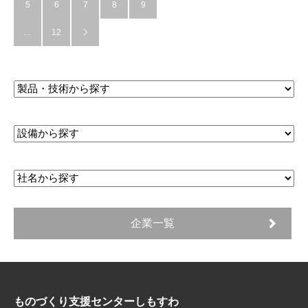
5
6
7
8
9
…
12

企業一覧
ものづくり支援センターしもすわ