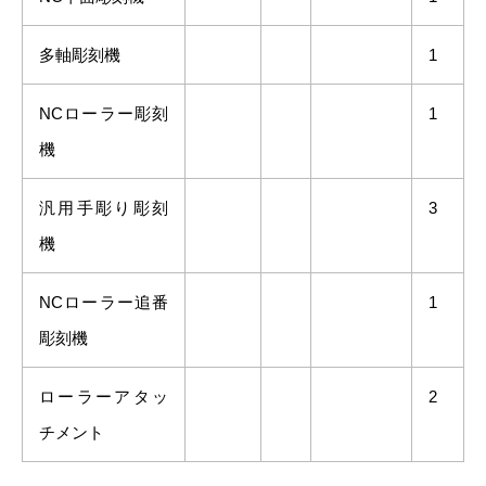
多軸彫刻機
1
NCローラー彫刻
1
機
汎用手彫り彫刻
3
機
NCローラー追番
1
彫刻機
ローラーアタッ
2
チメント