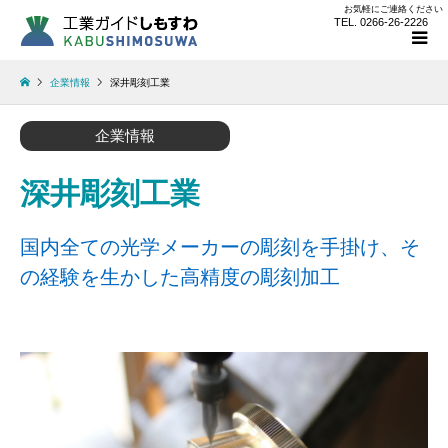
お気軽にご連絡ください
TEL. 0266-26-2226
企業情報
深井彫刻工業
企業情報
深井彫刻工業
国内全ての光学メーカーの彫刻を手掛け、そ
の経験を生かした高精度の彫刻加工