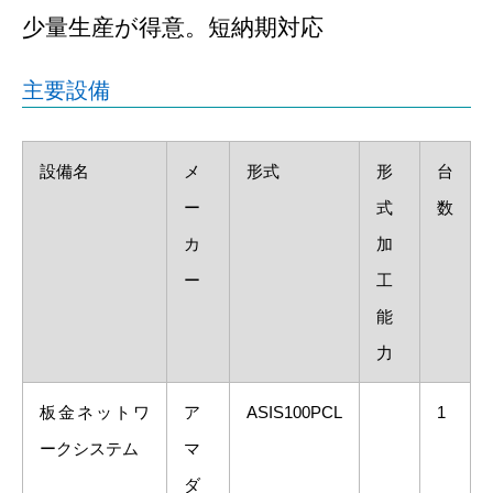
少量生産が得意。短納期対応
主要設備
設備名
メ
形式
形
台
ー
式
数
カ
加
ー
工
能
力
板金ネットワ
ア
ASIS100PCL
1
ークシステム
マ
ダ