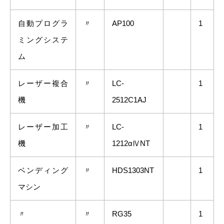
自動プログラ
〃
AP100
1
ミングシステ
ム
レーザー複合
〃
LC-
1
機
2512C1AJ
レーザー加工
〃
LC-
1
機
1212αⅣNT
ベンディング
〃
HDS1303NT
1
マシン
〃
〃
RG35
1