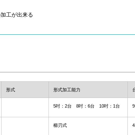
の加工が出来る
形式
形式加工能力
5吋：2台 8吋：6台 10吋：1台
9
櫛刃式
4