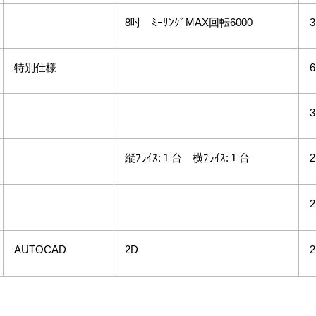
8吋 ﾐｰﾘﾝｸﾞMAX回転6000
3
特別仕様
6
3
縦ﾌﾗｲｽ:１台 横ﾌﾗｲｽ:１台
2
2
AUTOCAD
2D
2