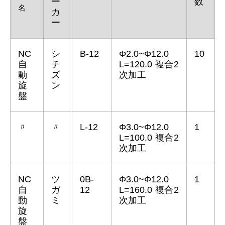
ー
数
名
カ
ー
NC
シ
B-12
Φ2.0~Φ12.0
10
自
チ
L=120.0 複合2
動
ズ
次加工
旋
ン
盤
〃
〃
L‐12
Φ3.0~Φ12.0
1
L=100.0 複合2
次加工
NC
ツ
0B-
Φ3.0~Φ12.0
1
自
ガ
12
L=160.0 複合2
動
ミ
次加工
旋
盤