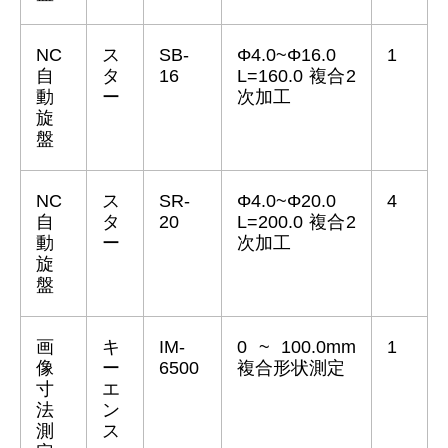
NC
ス
SB-
Φ4.0~Φ16.0
1
自
タ
16
L=160.0 複合2
動
ー
次加工
旋
盤
NC
ス
SR-
Φ4.0~Φ20.0
4
自
タ
20
L=200.0 複合2
動
ー
次加工
旋
盤
画
キ
IM-
0 ~ 100.0mm
1
像
ー
6500
複合形状測定
寸
エ
法
ン
測
ス