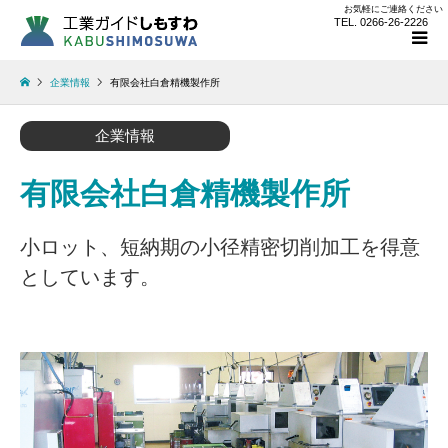
お気軽にご連絡ください
TEL. 0266-26-2226
企業情報
有限会社白倉精機製作所
企業情報
有限会社白倉精機製作所
小ロット、短納期の小径精密切削加工を得意
としています。