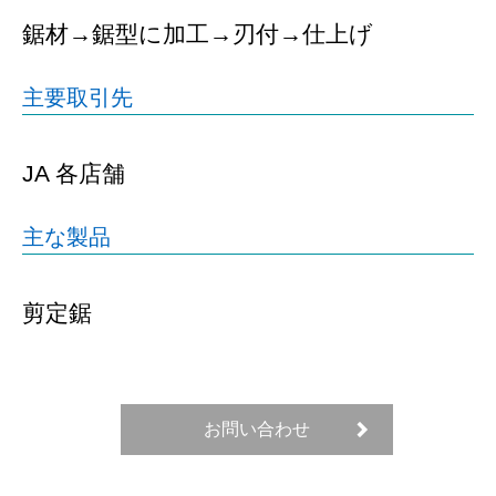
鋸材→鋸型に加工→刃付→仕上げ
主要取引先
JA 各店舗
主な製品
剪定鋸
お問い合わせ