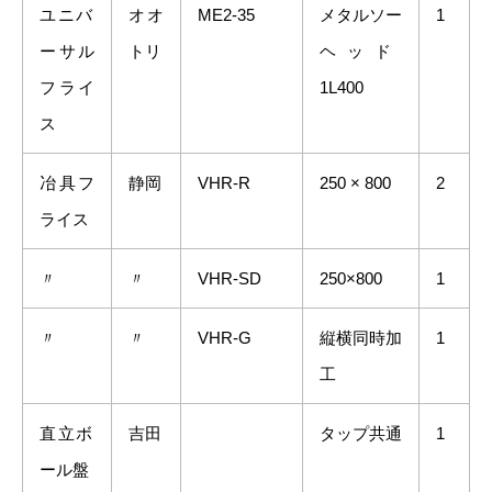
ユニバ
オオ
ME2-35
メタルソー
1
ーサル
トリ
ヘッド
フライ
1L400
ス
冶具フ
静岡
VHR-R
250 × 800
2
ライス
〃
〃
VHR-SD
250×800
1
〃
〃
VHR-G
縦横同時加
1
工
直立ボ
吉田
タップ共通
1
ール盤