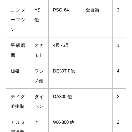
コンタ
YS
PSG-64
全自動
3
ーマシ
他
ン
平研磨
オカ
4尺~6尺
1
機
モト
旋盤
ワシ
DE30T-F他
4
ノ他
テイグ
ダイ
DA300 他
2
溶接機
ヘン
アルミ
〃
WX-300 他
2
溶接機