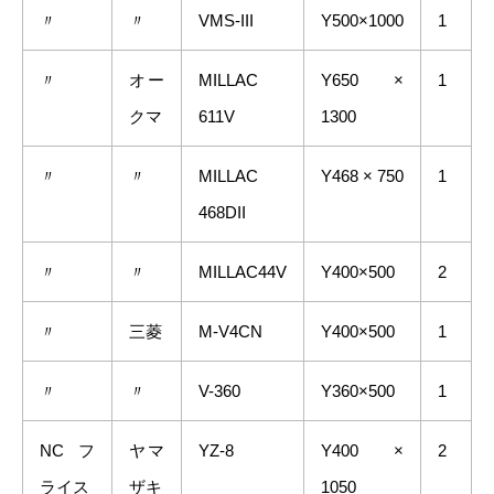
〃
〃
VMS-III
Y500×1000
1
〃
オー
MILLAC
Y650 ×
1
クマ
611V
1300
〃
〃
MILLAC
Y468 × 750
1
468DII
〃
〃
MILLAC44V
Y400×500
2
〃
三菱
M-V4CN
Y400×500
1
〃
〃
V-360
Y360×500
1
NC フ
ヤマ
YZ-8
Y400 ×
2
ライス
ザキ
1050