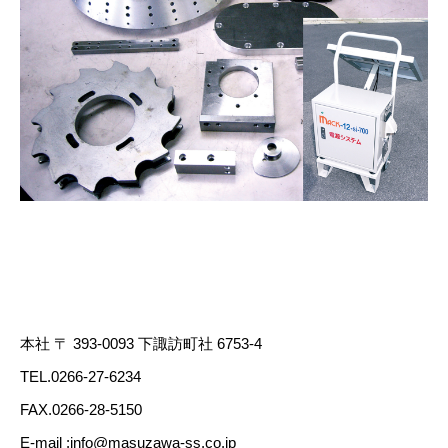
本社 〒 393-0093 下諏訪町社 6753-4
TEL.0266-27-6234
FAX.0266-28-5150
E-mail :info@masuzawa-ss.co.jp