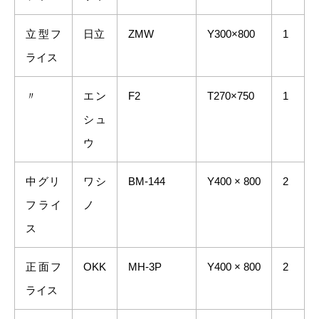
立型フ
日立
ZMW
Y300×800
1
ライス
〃
エン
F2
T270×750
1
シュ
ウ
中グリ
ワシ
BM-144
Y400 × 800
2
フライ
ノ
ス
正面フ
OKK
MH-3P
Y400 × 800
2
ライス