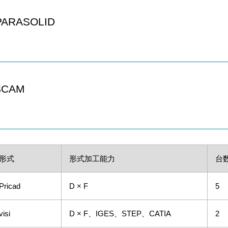
ARASOLID
SCAM
形式
形式加工能力
台
Pricad
D × F
5
visi
D × F、IGES、STEP、CATIA
2