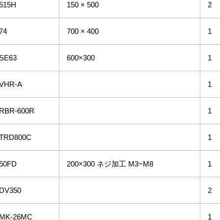
515H
150 × 500
2
74
700 × 400
1
SE63
600×300
1
VHR-A
1
RBR-600R
1
TRD800C
1
50FD
200×300 ネジ加工 M3~M8
1
DV350
2
MK-26MC
1