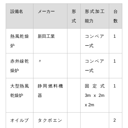
設備名
メーカー
形
形式加工
台
式
能力
数
熱風乾燥
新田工業
コンベア
1
炉
ー式
赤外線乾
〃
コンベア
1
燥炉
ー式
大型熱風
静岡燃料機
固定式
1
乾燥炉
器
3m x 2m
x 2m
オイルブ
タクボエン
2