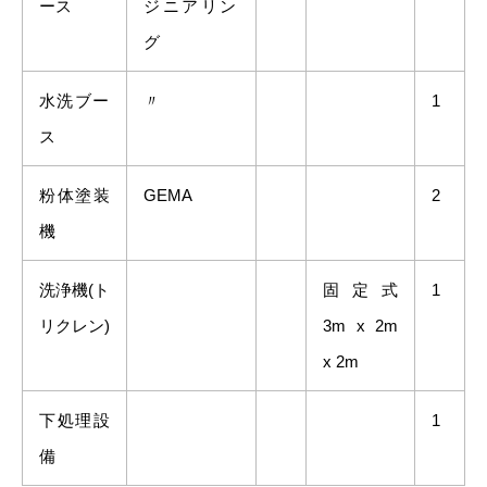
ース
ジニアリン
グ
水洗ブー
〃
1
ス
粉体塗装
GEMA
2
機
洗浄機(ト
固定式
1
リクレン)
3m x 2m
x 2m
下処理設
1
備