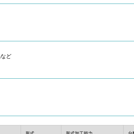
など
形式
形式加工能力
台