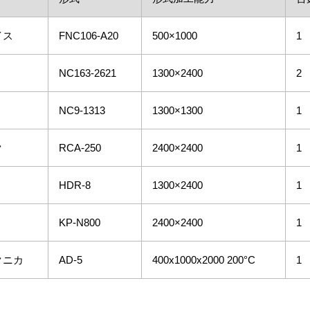
イス
FNC106-A20
500×1000
1
NC163-2621
1300×2400
2
NC9-1313
1300×1300
1
ク
RCA-250
2400×2400
1
HDR-8
1300×2400
1
KP-N800
2400×2400
1
クニカ
AD-5
400x1000x2000 200°C
1